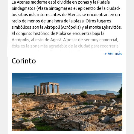
La Atenas moderna está dividida en zonas y la Plateía
Sindagmatos (Plaza Sintagma) es el epicentro de la ciudad-
los sitios más interesantes de Atenas se encuentran en un
radio de menos de una hora de la plaza. Otros lugares
simbólicos son la Akrópoli (Acrópolis) y el monte Lykavittós.
El conjunto histórico de Pláka se encuentra bajo la
Acrópolis, al este de Agorá. A pesar de ser muy comercial,
ésta es la zona más agradable de la ciudad para recorrer a
pie. Las estrechas callejuelas están llenas de edificios del
+ Ver más
siglo XIX, tiendas de souvenirs y tabernas. En particular,
Corinto
Anfiótika (en la base de la Acrópolis) es una zona
encantadora que recrea el estilo y el ambiente de un
pueblo griego. Esta zona es donde se asentaron los
trabajadores procedentes de la isla de Anafi, que fueron a
Atenas para construir un palacio para el Rey Otto.
Además de pasear por sus calles o ver el mundo pasar
Previous
Next
mientras se toma un café, lo mejor de Pláka son los museos.
Junto a esta zona se encuentra el Monastíraki bazaar, que
es una mugrienta muestra de autentica vida ateniense, y el
Psirri, que actualmente está lleno de bares, restaurantes y
discotecas de moda. Al otro lado de la balanza está el