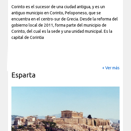
barrio de Kolonáki que es mucho más moderno y rico que el
Corinto es el sucesor de una ciudad antigua, y es un
resto. La temporada turística va de abril a octubre y el mes
antiguo municipio en Corinto, Peloponeso, que se
con más afluencia es agosto, que es cuando la ciudad se
encuentra en el centro-sur de Grecia. Desde la reforma del
llena de gente y hace un calor insoportable.
gobierno local de 2011, forma parte del municipio de
Corinto, del cual es la sede y una unidad municipal. Es la
capital de Corintia
+ Ver más
Esparta
Previous
Next