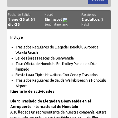
Fecha de Salida:
Hotel:
Pasajeros:
1 ene-26 al 31
Sin hotel
2 adultos
(1
dic-26
Según itinerario
Hab.)
Incluye
Traslados Regulares de Llegada Honolulu Airport a
Waikiki Beach
Lei de Flores Frescas de Bienvenida
Tour Oficial de Honolulu En Trolley Pase de 4 Dias
Ilimitado
Fiesta Luau Tipica Hawaiiana Con Cena y Traslados
Traslados Regulares de Salida Waikiki Beach a Honolulu
Airport
Itinerario de actividades
Día 1:
Traslado de Llegada y Bienvenida en el
Aeropuerto Internacional de Honolulu
A su llegada un representante de nuestra compañía, estará
esperando por usted y será recibido con un Lei de Flores