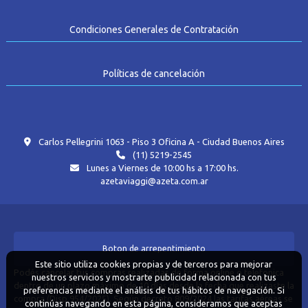
Condiciones Generales de Contratación
Políticas de cancelación
Carlos Pellegrini 1063 - Piso 3 Oficina A - Ciudad Buenos Aires
(11) 5219-2545
Lunes a Viernes de 10:00 hs a 17:00 hs.
azetaviaggi@azeta.com.ar
Boton de arrepentimiento
Este sitio utiliza cookies propias y de terceros para mejorar
Podés cancelar tus compras realizadas de forma online o telefonica
nuestros servicios y mostrarte publicidad relacionada con tus
dentro de un plazo máximo de 10 días desde la fecha que realizaste la
preferencias mediante el análisis de tus hábitos de navegación. Si
compra (Disp.954/2025). Según decreto 809/2024 las tarifas aéreas se
continúas navegando en esta página, consideramos que aceptas