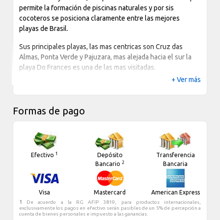
permite la formación de piscinas naturales y por sis
cocoteros se posiciona claramente entre las mejores
playas de Brasil.
Sus principales playas, las mas centricas son Cruz das
Almas, Ponta Verde y Pajuzara, mas alejada hacia el sur la
playa Do Frances es una de las mas visitadas.
+ Ver más
Una gran avenida sobre el mar, permite la prensencia de
muchos hoteles con vista al mar calmo y turquesa.
Formas de pago
1
Efectivo
Depósito
Transferencia
2
Bancario
Bancaria
Visa
Mastercard
American Express
1
De acuerdo a la RG AFIP 3819, para productos internacionales,
exclusivamente los pagos en efectivo serán pasibles de un 5% de percepción a
cuenta de bienes personales e impuesto a las ganancias.