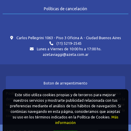
Políticas de cancelación
Carlos Pellegrini 1063 - Piso 3 Oficina A - Ciudad Buenos Aires
(11) 5219-2545
Lunes a Viernes de 10:00 hs a 17:00 hs.
azetaviaggi@azeta.com.ar
Boton de arrepentimiento
Podés cancelar tus compras realizadas de forma online o telefonica
Este sitio utiliza cookies propias y de terceros para mejorar
dentro de un plazo máximo de 10 días desde la fecha que realizaste la
nuestros servicios y mostrarte publicidad relacionada con tus
compra (Disp.954/2025). Según decreto 809/2024 las tarifas aéreas se
preferencias mediante el análisis de tus hábitos de navegación. Si
rigen por política tarifaria de la compañía aérea informada antes de la
continúas navegando en esta página, consideramos que aceptas
contratación.
su uso en los términos indicados en la Política de Cookies.
Más
información
Defensa del consumidor. Para reclamos
ingrese aquí