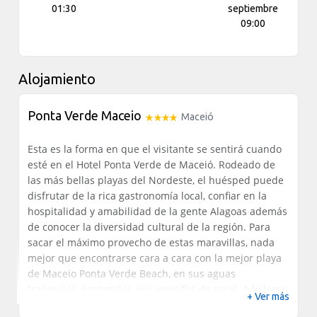
01:30
septiembre
09:00
Alojamiento
Ponta Verde Maceio
Maceió
Esta es la forma en que el visitante se sentirá cuando
esté en el Hotel Ponta Verde de Maceió.
Rodeado de
las más bellas playas del Nordeste, el huésped puede
disfrutar de la rica gastronomía local, confiar en la
hospitalidad y amabilidad de la gente Alagoas además
de conocer la diversidad cultural de la región.
Para
sacar el máximo provecho de estas maravillas, nada
mejor que encontrarse cara a cara con la mejor playa
de Maceio Ponta Verde Beach, en sus aguas
tranquilas, protegidas por arrecifes de coral.
A lo largo
+ Ver más
de la costa de esta maravilla es el Hotel Ponta Verde