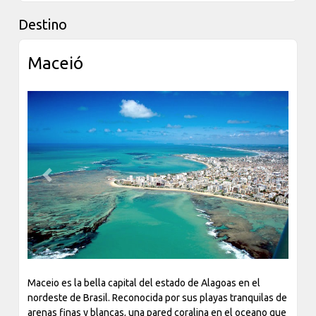
Maceió, estándar de cuatro estrellas, que trae en sus
instalaciones de la marca de buen gusto, modernidad,
Destino
confort y hospitalidad.
Maceió
Bar
Restaurante
Sala de
Reuniones
Previous
Next
Maceio es la bella capital del estado de Alagoas en el
nordeste de Brasil. Reconocida por sus playas tranquilas de
arenas finas y blancas, una pared coralina en el oceano que