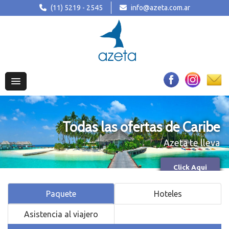
(11) 5219 - 2545
info@azeta.com.ar
Todas las ofertas de Caribe
La magia de Disney
Azeta te lleva
Más info
Click Aqui
Paquete
Hoteles
Asistencia al viajero