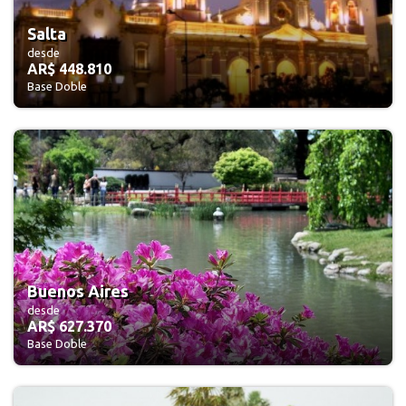
Salta
desde
AR$ 448.810
Base Doble
Buenos Aires
desde
AR$ 627.370
Base Doble