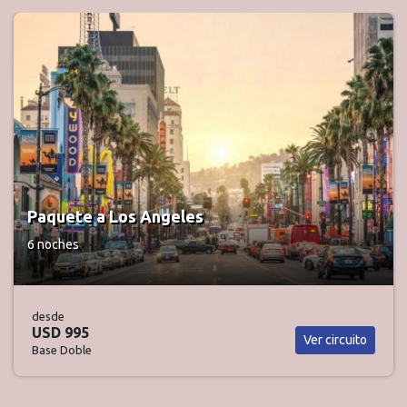
Paquete a Miami
4 noches
desde
USD 2.452
Ver paquete
Base Doble