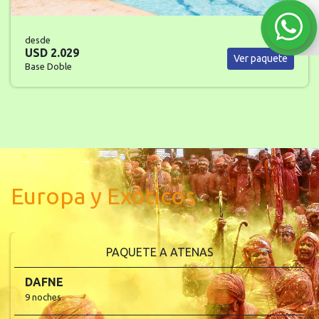
desde
USD 1.822
Ver paquete
Base Doble
Europa y Exóticos
PAQUETE A HELSINKI
DESCUBRA EL BÁLTICO
9 noches